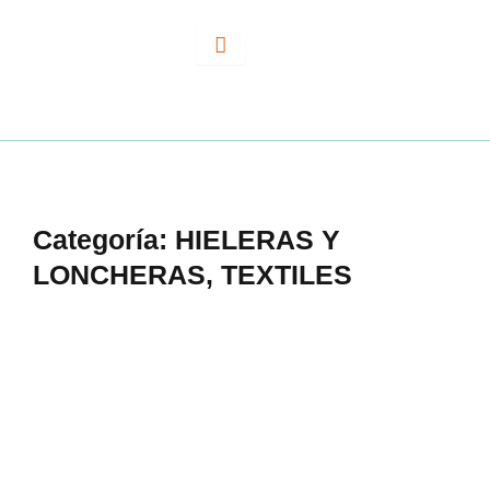
Ir
al
contenido
Categoría:
HIELERAS Y
LONCHERAS
,
TEXTILES
HIELERA CIRCULAR BOREAL A2168
AZUL