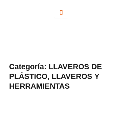
Ir
al
contenido
Categoría:
LLAVEROS DE
PLÁSTICO
,
LLAVEROS Y
HERRAMIENTAS
LLAVERO CASCO C/LUZ LLC4362 AZUL