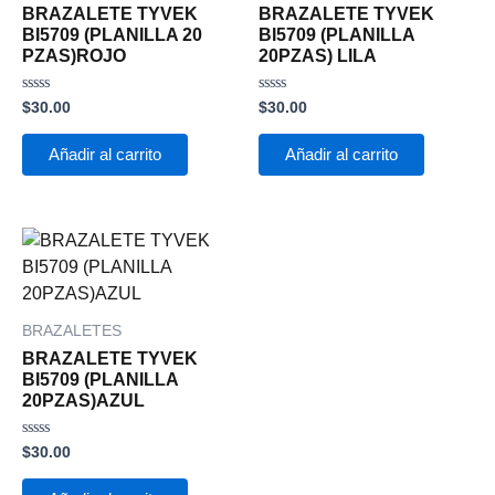
BRAZALETE TYVEK
BRAZALETE TYVEK
BI5709 (PLANILLA 20
BI5709 (PLANILLA
PZAS)ROJO
20PZAS) LILA
Valorado
Valorado
$
30.00
$
30.00
con
con
0
0
de
de
Añadir al carrito
Añadir al carrito
5
5
BRAZALETES
BRAZALETE TYVEK
BI5709 (PLANILLA
20PZAS)AZUL
Valorado
$
30.00
con
0
de