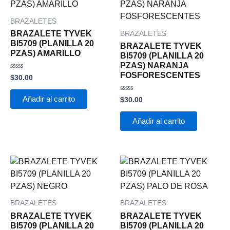
BRAZALETES
BRAZALETE TYVEK
BRAZALETES
BI5709 (PLANILLA 20
BRAZALETE TYVEK
PZAS) AMARILLO
BI5709 (PLANILLA 20
PZAS) NARANJA
FOSFORESCENTES
Valorado
$
30.00
con
0
de
Valorado
Añadir al carrito
$
30.00
5
con
0
de
Añadir al carrito
5
BRAZALETES
BRAZALETES
BRAZALETE TYVEK
BRAZALETE TYVEK
BI5709 (PLANILLA 20
BI5709 (PLANILLA 20