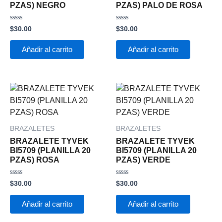
PZAS) NEGRO
PZAS) PALO DE ROSA
Valorado
Valorado
$
30.00
$
30.00
con
con
0
0
de
de
Añadir al carrito
Añadir al carrito
5
5
BRAZALETES
BRAZALETES
BRAZALETE TYVEK
BRAZALETE TYVEK
BI5709 (PLANILLA 20
BI5709 (PLANILLA 20
PZAS) ROSA
PZAS) VERDE
Valorado
Valorado
$
30.00
$
30.00
con
con
0
0
de
de
Añadir al carrito
Añadir al carrito
5
5