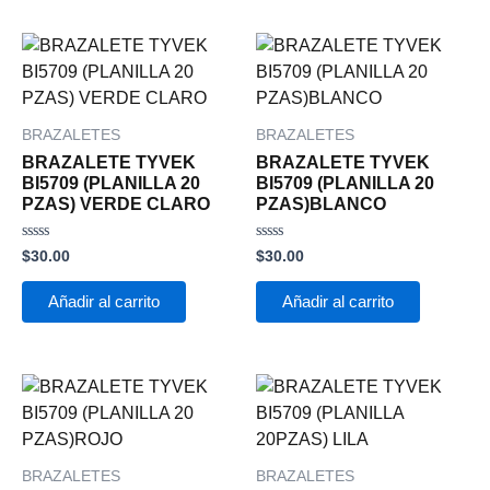
BRAZALETES
BRAZALETES
BRAZALETE TYVEK
BRAZALETE TYVEK
BI5709 (PLANILLA 20
BI5709 (PLANILLA 20
PZAS) VERDE CLARO
PZAS)BLANCO
Valorado
Valorado
$
30.00
$
30.00
con
con
0
0
de
de
Añadir al carrito
Añadir al carrito
5
5
BRAZALETES
BRAZALETES