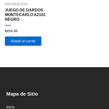
RECREACION
JUEGO DE DARDOS
MONTECARLO A2102
NEGRO
Valorado
$
233.30
con
0
de
Añadir al carrito
5
Mapa de Sitio
Inicio