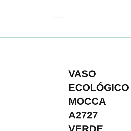
Ir
al
contenido
VASO
ECOLÓGICO
MOCCA
A2727
VERDE