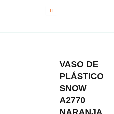
Ir
al
contenido
VASO DE
PLÁSTICO
SNOW
A2770
NARANJA