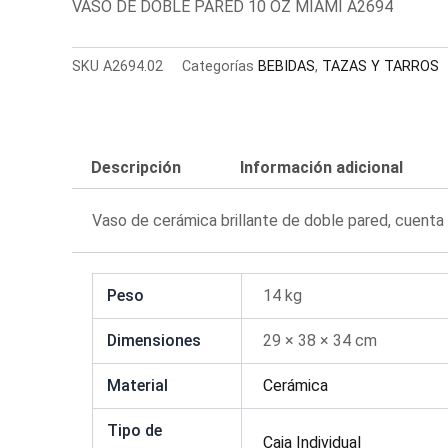
VASO DE DOBLE PARED 10 OZ MIAMI A2694
SKU
A2694.02
Categorías
BEBIDAS
,
TAZAS Y TARROS
Descripción
Información adicional
Vaso de cerámica brillante de doble pared, cuenta 
Peso
14 kg
Dimensiones
29 × 38 × 34 cm
Material
Cerámica
Tipo de
Caja Individual