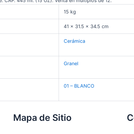
te. CAP. 445 ml. (15 OZ). Venta en múltiplos de 12.
15 kg
41 × 31.5 × 34.5 cm
Cerámica
Granel
01 – BLANCO
Mapa de Sitio
C