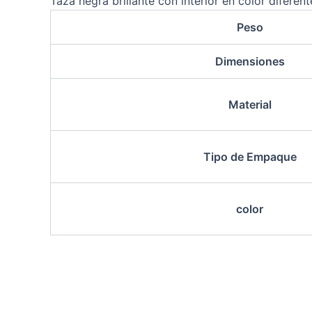
Taza negra brillante con interior en color diferen
Peso
Dimensiones
Material
Tipo de Empaque
color