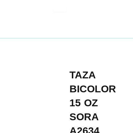
Ir
al
contenido
TAZA
BICOLOR
15 OZ
SORA
A2634