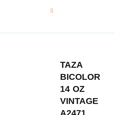
Ir
al
contenido
TAZA
BICOLOR
14 OZ
VINTAGE
A2471