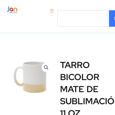
Ir
al
Search
contenido
TARRO
BICOLOR
MATE DE
SUBLIMACI
11 OZ