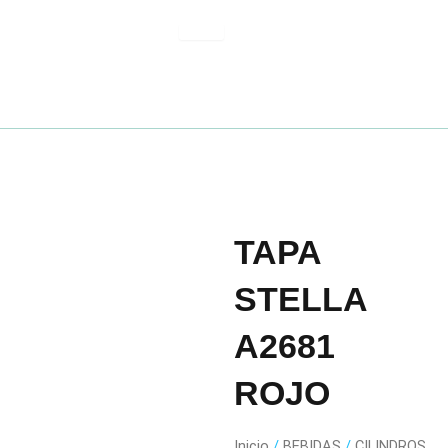
Ir
al
contenido
TAPA
STELLA
A2681
ROJO
Inicio
/
BEBIDAS
/
CILINDROS