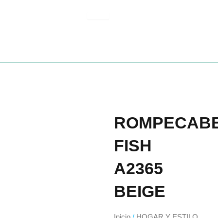
Ir
al
contenido
ROMPECAB
FISH
A2365
BEIGE
Inicio
/
HOGAR Y ESTILO