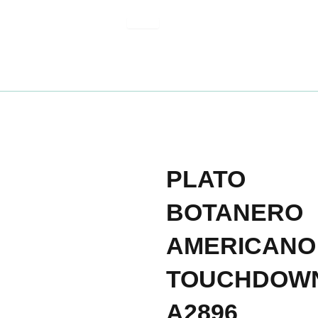
Ir
al
contenido
PLATO
BOTANERO
AMERICANO
TOUCHDOW
A2896