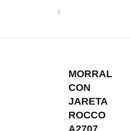
Ir
al
contenido
MORRAL
CON
JARETA
ROCCO
A2707