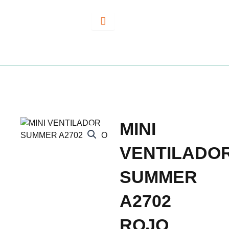
Ir
al
contenido
MINI
VENTILADO
SUMMER
A2702
ROJO