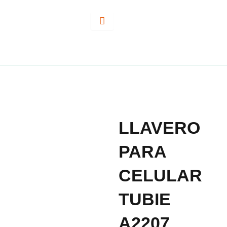
Ir
al
contenido
LLAVERO
PARA
CELULAR
TUBIE
A2207