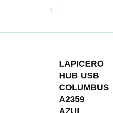
Ir
al
contenido
LAPICERO
HUB USB
COLUMBUS
A2359
AZUL