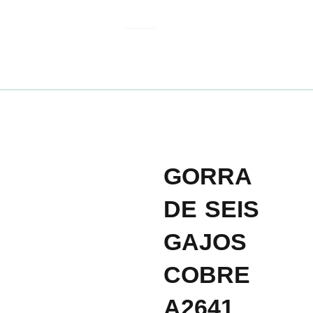
Ir
al
contenido
GORRA
DE SEIS
GAJOS
COBRE
A2641