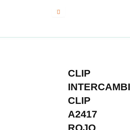
Ir
al
contenido
CLIP
INTERCAMB
CLIP
A2417
ROJO