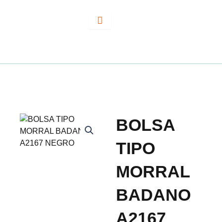
Ir
al
contenido
BOLSA
TIPO
MORRAL
BADANO
A2167