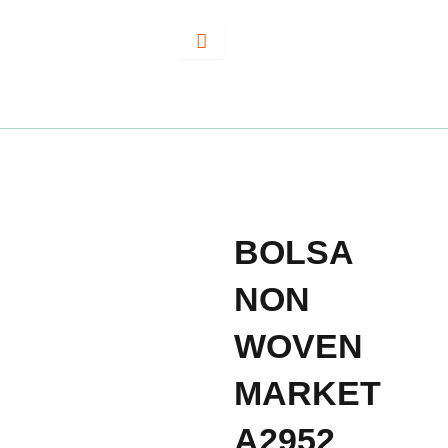
Ir
al
contenido
BOLSA
NON
WOVEN
MARKET
A2952