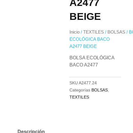
A2477
BEIGE
Inicio
/
TEXTILES
/
BOLSAS
/ 
ECOLÓGICA BACO
A2477 BEIGE
BOLSA ECOLÓGICA
BACO A2477
SKU
A2477.24
Categorías
BOLSAS
,
TEXTILES
Descripción