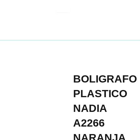
Ir
al
contenido
BOLIGRAFO
PLASTICO
NADIA
A2266
NARANJA