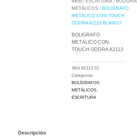
Inicio
/
ESCRITURA
/
BOLÍGRA
METÁLICOS
/ BOLIGRAFO
METÁLICO CON TOUCH
ODDRA A2113 BLANCO
BOLIGRAFO
METÁLICO CON
TOUCH ODDRA A2113
SKU
A2113.01
Categorías
BOLÍGRAFOS
METÁLICOS
,
ESCRITURA
Descripción