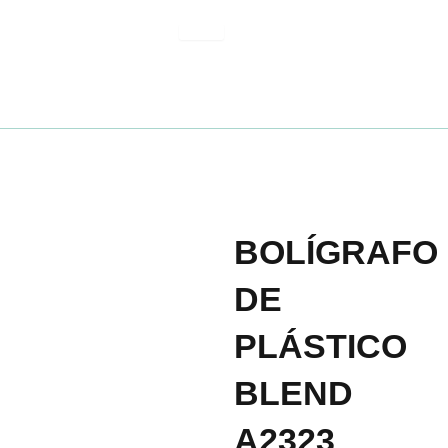
Ir
al
contenido
BOLÍGRAFO
DE
PLÁSTICO
BLEND
A2323