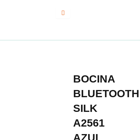
Ir
al
contenido
BOCINA
BLUETOOTH
SILK
A2561
AZUL