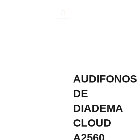
Ir
al
contenido
AUDIFONOS
DE
DIADEMA
CLOUD
A2560