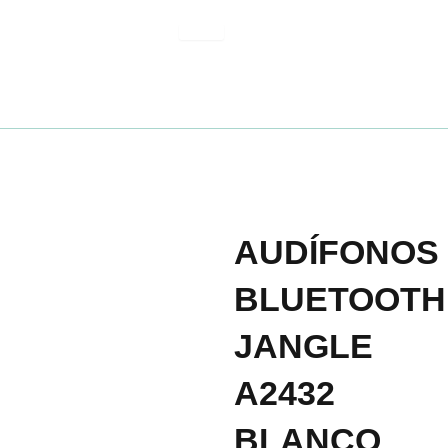
Ir
al
contenido
AUDÍFONOS
BLUETOOTH
JANGLE
A2432
BLANCO