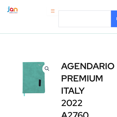
Ir
al
Search
contenido
AGENDARIO
PREMIUM
ITALY
2022
A2760