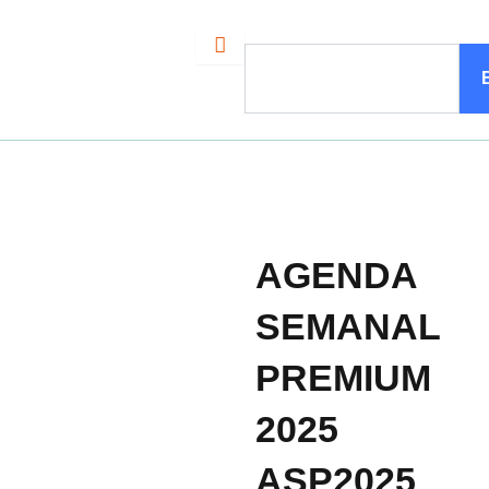
Ir
al
Search
contenido
AGENDA
SEMANAL
PREMIUM
2025
ASP2025