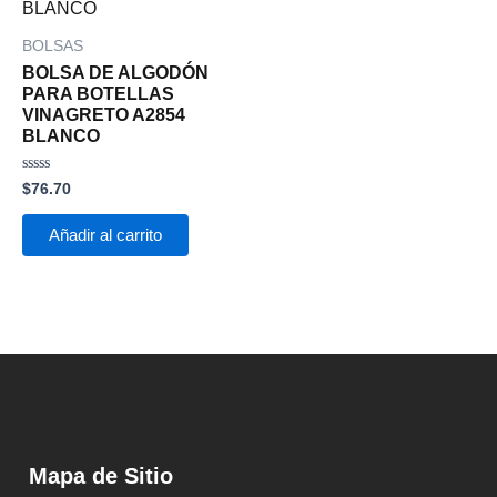
BOLSAS
BOLSA DE ALGODÓN
PARA BOTELLAS
VINAGRETO A2854
BLANCO
Valorado
$
76.70
con
0
de
Añadir al carrito
5
Mapa de Sitio