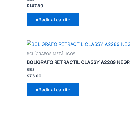
Valorado
$
147.80
con
0
de
Añadir al carrito
5
BOLÍGRAFOS METÁLICOS
BOLIGRAFO RETRACTIL CLASSY A2289 NEG
Valorado
$
73.00
con
0
de
Añadir al carrito
5